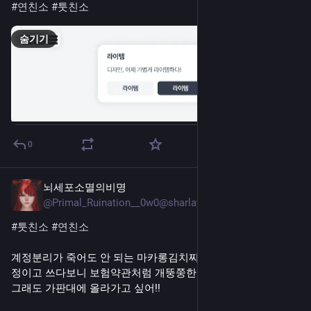
#연친소
#툿친소
숨기기
0
뇌세포소멸의비명
5일 전
@Primal_Ruination__0w0@sharlayan.in
#
툿친소
#
연친소
계정분리가 죽어도 안 되는 마카롱김치찌개물만두샤브샤브계
정이고 쓰다보니 보험약관처럼 개뚱쭝한 툿을 쓰고 말았지만, 
그래도 가판대에 올라가고 싶어!!