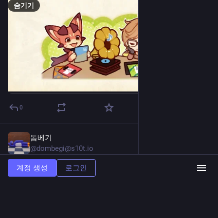
숨기기
0
돔베기
7월 21일
@dombegi@s10t.io
#
연친소
계정 생성
로그인
아시죠? 아시는 분은 팔로미
1