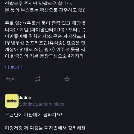
선팔로우 주시면 맞팔로우 합니다.
본 툿의 부스트는 확산으로 간주하고 있습니다. 감사합니다 
주로 일상 (우울성 툿이 종종 있고 해당 툿은 CW를 적극 사용합
니다) / 게임 (파이널판타지14) / 오타쿠 헛소리 (2차썰, 그뭔씹
너만좋아해 취향전시쑈, 무슨 과거장르가 나올지 모름) / 취미 
(무념무상 건프라조립(휴식중), 요즘은 만년필&글씨교정을 핑
계삼아 멋대로 쓰는 필사) 위주로 툿을 써요. 작성된 툿의 태반
이 한국인의 기본 문장구성요소 4가지와 ㅈ로 시작하는 비속어
로 구성되어 있어요. 나쁜 언어습관임을 자각하고 있습니다만 
더 보기
나에게 비속어를 쓰게 하는 세상이 나쁘다고 생각한다 
0
게임은 파판14/지제네이터널/명조를 주로 합니다. 기본적으로 
메인 퀘스트 중심의 극렬 라이트 게이머.
이야기 하는 비중은 보통 14가 많아요. 요즘은 새 노가다 컨텐츠
dodna
5일 전
가 업데이트 된 것도 있어서 더더욱 말이 많습니다.
@dodna@aoharu.place
특히 14는 드림발언도 왕왕 하므로(빛전오르/이름과 고유 외형
오랜만에 가판대에 올라가요!
&설정이 있는 가내빛전이 있습니다), 드림에 거부감이 있거나, 
수용하기 어려우신 분들은 팔로우를 재고해 주세요.
이것저것 제 디깅들 디자인해서 정리해요!