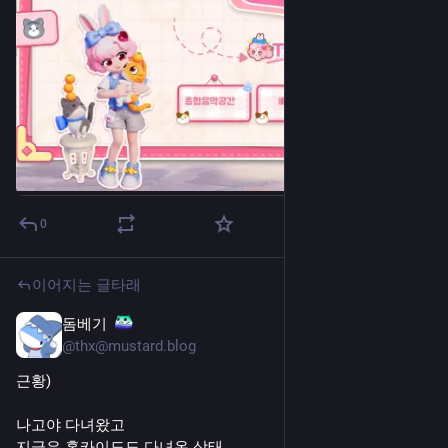
0
이어지는 글타래
돔베기
7월 22일
@thx@mustard.blog
근황)
나고야 다녀왔고
지금은 홋카이도도 다녀온 상태.