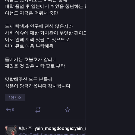
대학 졸업 후 일본에서 쉬었음 청년하는 중
여행도 지금은 더워서 중단
도시 탐색과 연구에 관심 많은지라
사회 이슈에 대한 가치관이 뚜렷한 편이고
이로 인해 지뢰 있을 수 있으므로
단어 뮤트 애용 부탁해용
돔베기는 호불호가 갈리니
재밌을 것 같은 사람 팔로 부탁
맞팔해주신 모든 분들께
성은이 망극하옵니다 감사합니다
#
연친소
0
박태주
:yain_mongdoonge:
:yain_narration:
7월 22일
@TazDevil@meow.nyanpuppu.cat