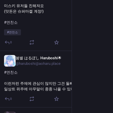
만년필이랑 잉크놀이 시작한지 반년 조금 넘었어요. 정신차려
미스키 유저들 친해져요
보니 독일산 사다새를 4자루나 들였습니다. 조류독감에 걸린 것
(맛돈은 슈퍼마켙 계정!)
이었습니다.
특정 브랜드/디자인 수집보다는 눈에 든 친구들 몇개만 들이고 
#연친소
실 사용 중심으로 쓰고 있습니다. 필기구는? 어쨌든?? 써야??? 
아름답다.
#
연친소
구구절절 적어뒀지만 뭔가 기본적으로 하루종일 영양가 없는 
0
헛소리만 해요.
여기까지 읽어주셔서 감사해요. 더운 여름밤 시원하게 보내세
요.
봄별 はるぼし Haruboshi🌟
5일 전
@haruboshi@aoharu.place
#연친소
이런저런 주제에 관심이 많지만 그건 둘째치고...
일상트 위주에 아무말이 종종 나올 수 있어요.
0