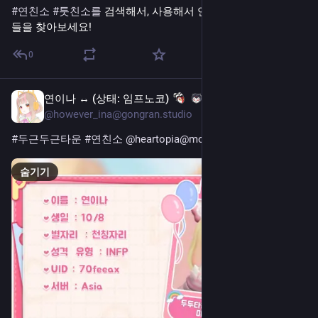
#
연친소
#
툿친소를
 검색해서, 사용해서 연합우주 맞팔하실 분
들을 찾아보세요!
0
연이나 ↔️ (상태: 임프노코)
7월 26일
@however_ina@gongran.studio
#두근두근타운
#연친소
@heartopia@moimcoo.kr
숨기기