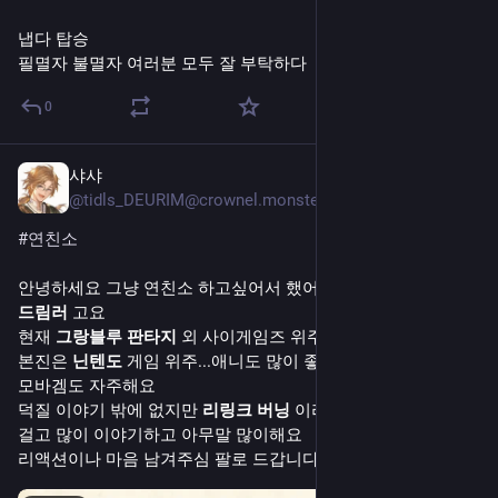
냅다 탑승
필멸자 불멸자 여러분 모두 잘 부탁하다
0
샤샤
7월 22일
@tidls_DEURIM@crownel.monster
#연친소
안녕하세요 그냥 연친소 하고싶어서 했어요(?)
드림러
 고요 
현재 
그랑블루 판타지
 외 사이게임즈 위주로 파고 있고
본진은 
닌텐도
 게임 위주...애니도 많이 좋아합니다.
모바겜도 자주해요
덕질 이야기 밖에 없지만 
리링크 버닝
 이라 
스포
가 많습니다 cw
걸고 많이 이야기하고 아무말 많이해요
리액션이나 마음 남겨주심 팔로 드갑니다!~