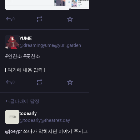
0
YUME
7월 29일
@dreamingyume@yuri.garden
#연친소
#툿친소
[ 여기에 내용 입력 ]
0
글타래에 답장
tooearly
7월 26일
@tooearly@theatrez.day
@
joeypr
 쓰다가 막히시면 이야기 주시고