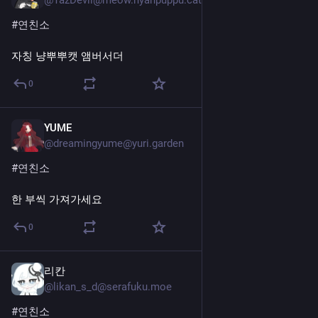
#연친소
자칭 냥뿌뿌캣 앰버서더
0
YUME
7월 22일
@dreamingyume@yuri.garden
#연친소
한 부씩 가져가세요
0
리칸
7월 22일
@likan_s_d@serafuku.moe
#연친소