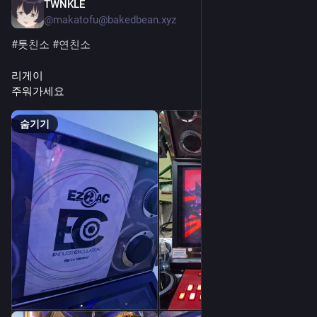
TWNKLE
7월 31일
@makatofu@bakedbean.xyz
#
툿친소
#
연친소
리게이
주워가세요
숨기기