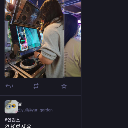
1
율
7월 30일
@yull@yuri.garden
#연친소
안 녕 하 세 요