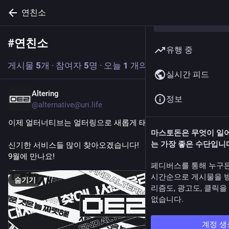
연친소
#
연친소
해시태그 팔로우
유행 중
게시물
5
개
·
참여자
5
명
·
오늘
1
개의 게시물
실시간 피드
Altering
9시간 전
정보
@alternative@uri.life
이제 얼터너티브는 얼터링으로 새롭게 태어납니다
마스토돈은 무엇이 일
는 가장 좋은 수단입니
신기한 서비스들 많이 찾아오겠습니다!
9월에 만나요!
페디버스를 통해 누구
시간순으로 게시물을 
숨기기
리즘도, 광고도, 클릭
없습니다.
계정 생